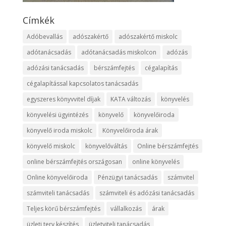
Címkék
Adóbevallás
adószakértő
adószakértő miskolc
adótanácsadás
adótanácsadás miskolcon
adózás
adózási tanácsadás
bérszámfejtés
cégalapítás
cégalapítással kapcsolatos tanácsadás
egyszeres könyvvitel díjak
KATA változás
könyvelés
könyvelési ügyintézés
könyvelő
könyvelőiroda
könyvelő iroda miskolc
Könyvelőiroda árak
könyvelő miskolc
könyvelőváltás
Online bérszámfejtés
online bérszámfejtés országosan
online könyvelés
Online könyvelőiroda
Pénzügyi tanácsadás
számvitel
számviteli tanácsadás
számviteli és adózási tanácsadás
Teljes körű bérszámfejtés
vállalkozás
árak
üzleti terv készítés
üzletviteli tanácsadás