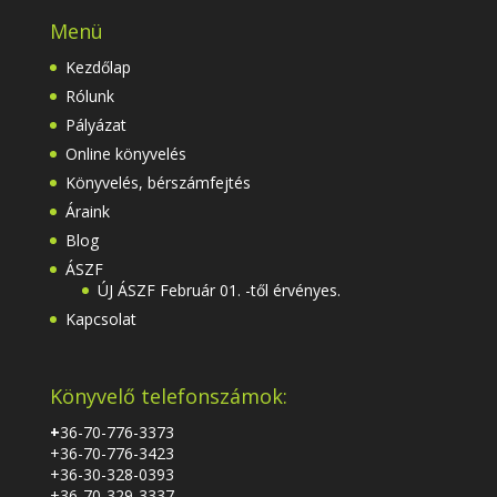
Menü
Kezdőlap
Rólunk
Pályázat
Online könyvelés
Könyvelés, bérszámfejtés
Áraink
Blog
ÁSZF
ÚJ ÁSZF Február 01. -től érvényes.
Kapcsolat
Könyvelő telefonszámok:
+
36-70-776-3373
+36-70-776-3423
+36-30-328-0393
+36-70-329-3337