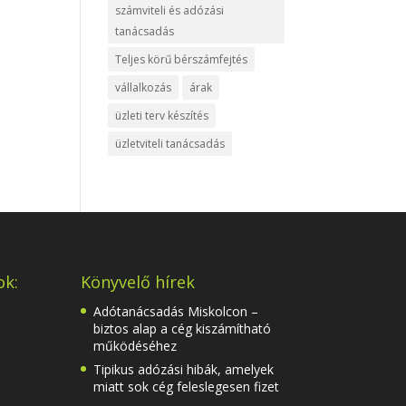
számviteli és adózási
tanácsadás
Teljes körű bérszámfejtés
vállalkozás
árak
üzleti terv készítés
üzletviteli tanácsadás
ok:
Könyvelő hírek
Adótanácsadás Miskolcon –
biztos alap a cég kiszámítható
működéséhez
Tipikus adózási hibák, amelyek
miatt sok cég feleslegesen fizet