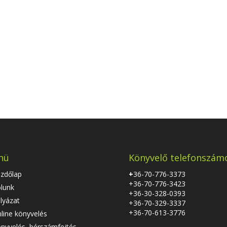
nü
Könyvelő telefonszám
zdőlap
+
36-70-776-3373
+36-70-776-3423
lunk
+36-30-328-0393
lyázat
+36-70-329-3337
+36-70-613-3776
line könyvelés
nyvelés, bérszámfejtés