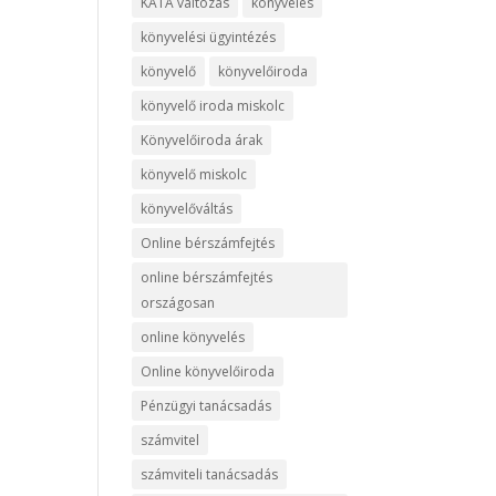
KATA változás
könyvelés
könyvelési ügyintézés
könyvelő
könyvelőiroda
könyvelő iroda miskolc
Könyvelőiroda árak
könyvelő miskolc
könyvelőváltás
Online bérszámfejtés
online bérszámfejtés
országosan
online könyvelés
Online könyvelőiroda
Pénzügyi tanácsadás
számvitel
számviteli tanácsadás