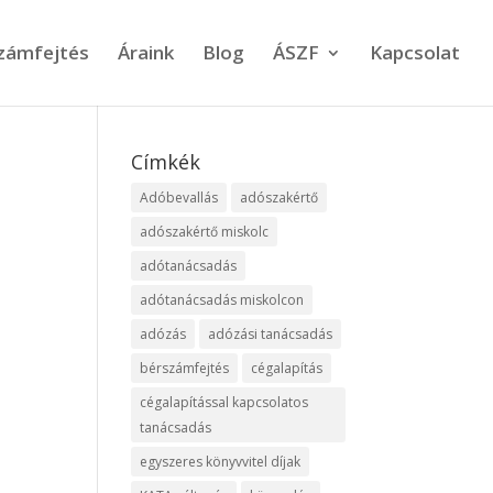
számfejtés
Áraink
Blog
ÁSZF
Kapcsolat
Címkék
Adóbevallás
adószakértő
adószakértő miskolc
adótanácsadás
adótanácsadás miskolcon
adózás
adózási tanácsadás
bérszámfejtés
cégalapítás
cégalapítással kapcsolatos
tanácsadás
egyszeres könyvvitel díjak