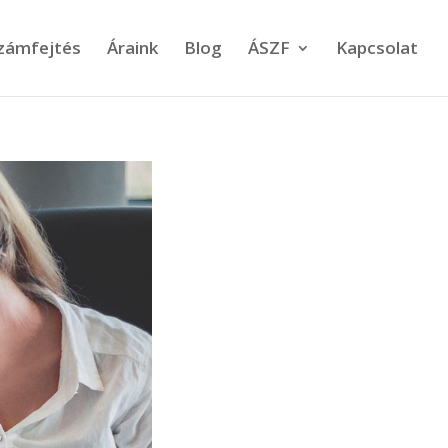
számfejtés
Áraink
Blog
ÁSZF
Kapcsolat