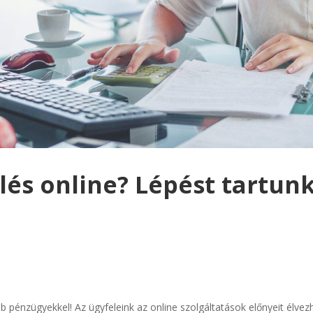
és online? Lépést tartun
bb pénzügyekkel! Az ügyfeleink az online szolgáltatások előnyeit élve