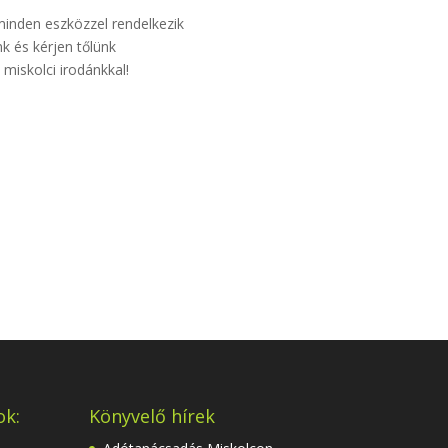
minden eszközzel rendelkezik
k és kérjen tőlünk
miskolci irodánkkal!
ok:
Könyvelő hírek