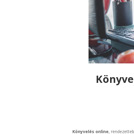
Könyvel
Könyvelés online
, rendezette