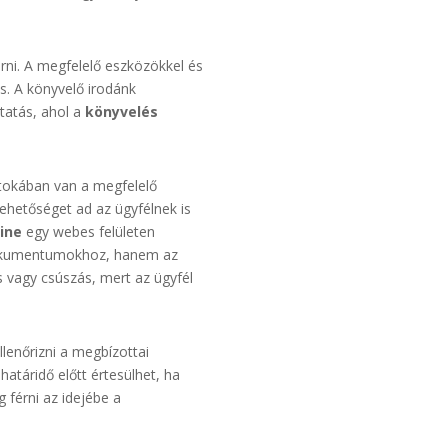
árni. A megfelelő eszközökkel és
s. A könyvelő irodánk
tatás, ahol a
könyvelés
rtokában van a megfelelő
ehetőséget ad az ügyfélnek is
ine
egy webes felületen
a dokumentumokhoz, hanem az
 vagy csúszás, mert az ügyfél
llenőrizni a megbízottai
atáridő előtt értesülhet, ha
g férni az idejébe a