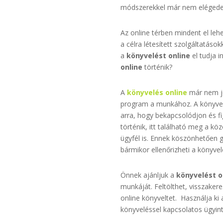
módszerekkel már nem elégede
Az online térben mindent el leh
a célra létesített szolgáltatás
a
könyvelést online
el tudja i
online
történik?
A
könyvelés online
már nem je
program a munkához. A könyvelé
arra, hogy bekapcsolódjon és f
történik, itt található meg a 
ügyfél is. Ennek köszönhetően 
bármikor ellenőrizheti a könyvel
Önnek ajánljuk a
könyvelést o
munkáját. Feltölthet, visszaker
online könyveltet. Használja ki 
könyveléssel kapcsolatos ügyint