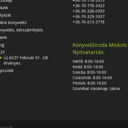
zdőlap
+
36-70-776-3373
+36-70-776-3423
lunk
+36-30-328-0393
lyázat
+36-70-329-3337
+36-70-613-3776
line könyvelés
nyvelés, bérszámfejtés
aink
Könyvelőiroda Miskolc
og
Nyitvatartás:
SZF
ÚJ ÁSZF Február 01. -től
Hétfő: 8:00-16:00
érvényes.
Kedd: 8:00-16:00
pcsolat
Szerda: 8:00-16:00
Csütörtök: 8:00-16:00
Péntek: 8:00-16:00
Szombat-Vasárnap: zárva
el Kft.