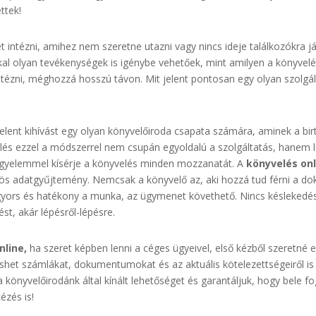
ttek!
et intézni, amihez nem szeretne utazni vagy nincs ideje találkozókra j
okkal olyan tevékenységek is igénybe vehetőek, mint amilyen a könyvelé
ntézni, méghozzá hosszú távon. Mit jelent pontosan egy olyan szolgál
lent kihívást egy olyan könyvelőiroda csapata számára, aminek a bi
s ezzel a módszerrel nem csupán egyoldalú a szolgáltatás, hanem l
igyelemmel kísérje a könyvelés minden mozzanatát. A
könyvelés onl
közös adatgyűjtemény. Nemcsak a könyvelő az, aki hozzá tud férni 
gyors és hatékony a munka, az ügymenet követhető. Nincs késlekedés
ést, akár lépésről-lépésre.
nline,
ha szeret képben lenni a céges ügyeivel, első kézből szeretné e
eshet számlákat, dokumentumokat és az aktuális kötelezettségeiről is h
a könyvelőirodánk által kínált lehetőséget és garantáljuk, hogy bele fo
ézés is!