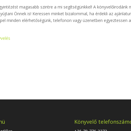
ügyintézést magasabb szintre a mi segítségünkkel! A könyvelőirodánk 
yújtani Önnek is! Keressen minket bizalommal, ha érdekli az ajánlatun
epel minden elérhetőségünk, telefonon vagy üzenetben egyeztessen a 
yvelés
nü
Könyvelő telefonszám