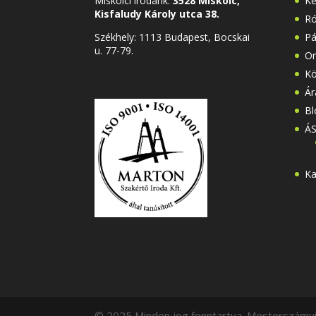
Miskolci irodánk:
3528 Miskolc,
Ke
Kisfaludy Károly utca 38.
Ró
Székhely:
1113 Budapest, Bocskai
Pá
u. 77-79.
On
Kö
Ár
Bl
Á
Ka
© 2025 Minden jog fenntartva. Mesterszámvit