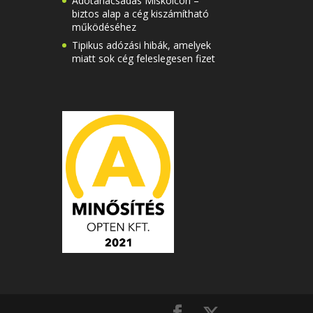
Adótanácsadás Miskolcon –
biztos alap a cég kiszámítható
működéséhez
Tipikus adózási hibák, amelyek
miatt sok cég feleslegesen fizet