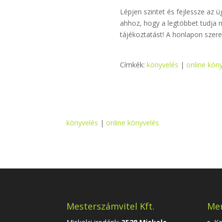
Lépjen szintet és fejlessze az 
ahhoz, hogy a legtöbbet tudja n
tájékoztatást! A honlapon szer
Címkék:
könyvelés
|
online kön
könyvelés
|
online könyvelés
Mesterszámvitel Kft.
Me