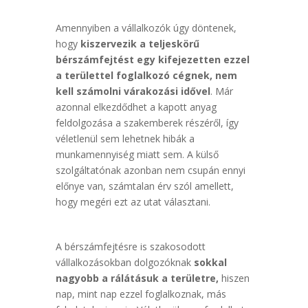
Amennyiben a vállalkozók úgy döntenek,
hogy
kiszervezik a teljeskörű
bérszámfejtést egy kifejezetten ezzel
a területtel foglalkozó cégnek, nem
kell számolni várakozási idővel
. Már
azonnal elkezdődhet a kapott anyag
feldolgozása a szakemberek részéről, így
véletlenül sem lehetnek hibák a
munkamennyiség miatt sem. A külső
szolgáltatónak azonban nem csupán ennyi
előnye van, számtalan érv szól amellett,
hogy megéri ezt az utat választani.
A bérszámfejtésre is szakosodott
vállalkozásokban dolgozóknak
sokkal
nagyobb a rálátásuk a területre,
hiszen
nap, mint nap ezzel foglalkoznak, más