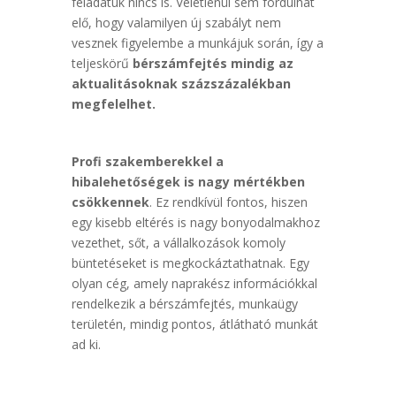
feladatuk nincs is. Véletlenül sem fordulhat
elő, hogy valamilyen új szabályt nem
vesznek figyelembe a munkájuk során, így a
teljeskörű
bérszámfejtés mindig az
aktualitásoknak százszázalékban
megfelelhet.
Profi szakemberekkel a
hibalehetőségek is nagy mértékben
csökkennek
. Ez rendkívül fontos, hiszen
egy kisebb eltérés is nagy bonyodalmakhoz
vezethet, sőt, a vállalkozások komoly
büntetéseket is megkockáztathatnak. Egy
olyan cég, amely naprakész információkkal
rendelkezik a bérszámfejtés, munkaügy
területén, mindig pontos, átlátható munkát
ad ki.