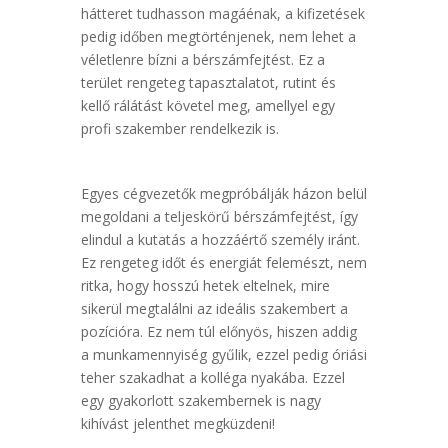
hátteret tudhasson magáénak, a kifizetések
pedig időben megtörténjenek, nem lehet a
véletlenre bízni a bérszámfejtést. Ez a
terület rengeteg tapasztalatot, rutint és
kellő rálátást követel meg, amellyel egy
profi szakember rendelkezik is.
Egyes cégvezetők megpróbálják házon belül
megoldani a teljeskörű bérszámfejtést, így
elindul a kutatás a hozzáértő személy iránt.
Ez rengeteg időt és energiát felemészt, nem
ritka, hogy hosszú hetek eltelnek, mire
sikerül megtalálni az ideális szakembert a
pozícióra. Ez nem túl előnyös, hiszen addig
a munkamennyiség gyűlik, ezzel pedig óriási
teher szakadhat a kolléga nyakába. Ezzel
egy gyakorlott szakembernek is nagy
kihívást jelenthet megküzdeni!