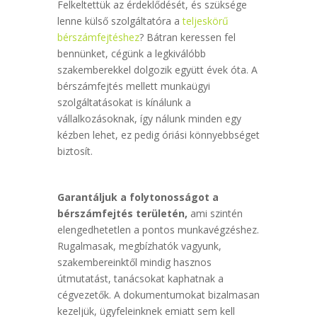
Felkeltettük az érdeklődését, és szüksége
lenne külső szolgáltatóra a
teljeskörű
bérszámfejtéshez
? Bátran keressen fel
bennünket, cégünk a legkiválóbb
szakemberekkel dolgozik együtt évek óta. A
bérszámfejtés mellett munkaügyi
szolgáltatásokat is kínálunk a
vállalkozásoknak, így nálunk minden egy
kézben lehet, ez pedig óriási könnyebbséget
biztosít.
Garantáljuk a folytonosságot a
bérszámfejtés területén,
ami szintén
elengedhetetlen a pontos munkavégzéshez.
Rugalmasak, megbízhatók vagyunk,
szakembereinktől mindig hasznos
útmutatást, tanácsokat kaphatnak a
cégvezetők. A dokumentumokat bizalmasan
kezeljük, ügyfeleinknek emiatt sem kell