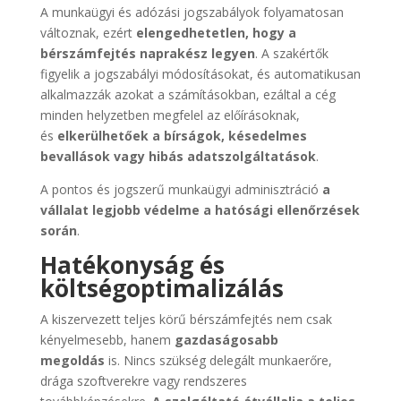
A munkaügyi és adózási jogszabályok folyamatosan
változnak, ezért
elengedhetetlen, hogy a
bérszámfejtés naprakész legyen
. A szakértők
figyelik a jogszabályi módosításokat, és automatikusan
alkalmazzák azokat a számításokban, ezáltal a cég
minden helyzetben megfelel az előírásoknak,
és
elkerülhetőek a bírságok, késedelmes
bevallások vagy hibás adatszolgáltatások
.
A pontos és jogszerű munkaügyi adminisztráció
a
vállalat legjobb védelme a hatósági ellenőrzések
során
.
Hatékonyság és
költségoptimalizálás
A kiszervezett teljes körű bérszámfejtés nem csak
kényelmesebb, hanem
gazdaságosabb
megoldás
is. Nincs szükség delegált munkaerőre,
drága szoftverekre vagy rendszeres