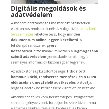
Digitális megoldások és
adatvédelem
A modern bérszámfejtés ma már elképzelhetetlen
elektronikus rendszerek nélkül. A digitalizált
teljes körű
bérszámfejtés
lehetővé teszi, hogy
minden
dokumentum online legyen kezelhető
. A
felhőalapú rendszerek
gyors
hozzáférést
biztosítanak, miközben a
legmagasabb
szintű adatvédelem
gondoskodik arról, hogy a
személyes információk biztonságban legyenek.
Az adatbiztonság kulcsfontosságú:
titkosított
kommunikáció, rendszeres mentések és a GDPR-
előírásoknak megfelelő adatkezelés
biztosítja,
hogy az adatok ne kerülhessenek illetéktelen kezekbe.
Amennyiben teljes körű bérszámfejtési szolgáltatást
szeretne igénybe venni, forduljon hozzánk bizalommal
elérhetőségeinken, tegye fel kérdéseit, és kérjen