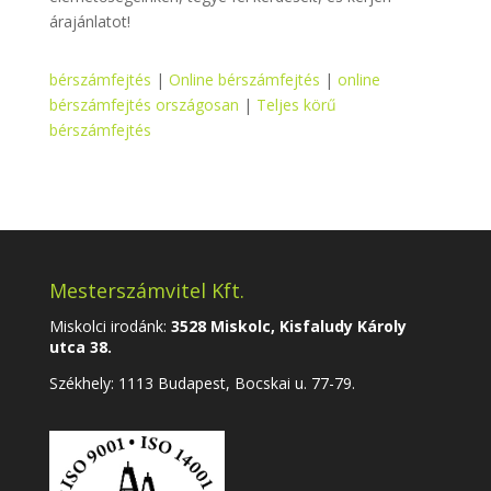
árajánlatot!
bérszámfejtés
|
Online bérszámfejtés
|
online
bérszámfejtés országosan
|
Teljes körű
bérszámfejtés
Mesterszámvitel Kft.
Miskolci irodánk:
3528 Miskolc, Kisfaludy Károly
utca 38.
Székhely:
1113 Budapest, Bocskai u. 77-79.