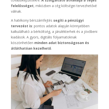
továbbképzésekre.
A szolgáltató átvállalja a teljes
felelősséget
, miközben a cég költségei tervezhetővé
válnak.
A hatékony bérszámfejtés
segíti a pénzügyi
tervezést is
: pontos adatok alapján könnyebben
kalkulálható a bérköltség, a járulékterhek és a jövőbeni
kiadások. A gyors, digitális folyamatoknak
köszönhetően
minden adat biztonságosan és
átláthatóan kezelhető
.