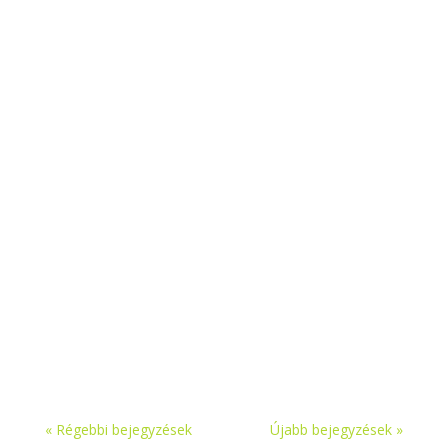
A vállalkozások napi működéséhez
elengedhetetlen a precíz, jogszabályoknak
megfelelő bérszámfejtés és munkaügyi
adminisztráció. Ezek a háttérfolyamatok nem
csak a munkavállalók elégedettségét és a
jogszabályok betartását biztosítják, hanem
jelentősen hozzájárulnak a...
« Régebbi bejegyzések
Újabb bejegyzések »