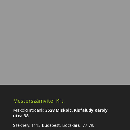
Küldés
=
4 + 2
Mesterszámvitel Kft.
Miskolci irodánk:
3528 Miskolc, Kisfaludy Károly
utca 38.
Székhely:
1113 Budapest, Bocskai u. 77-79.