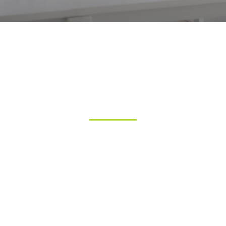
Online könyvelés
telefonos applikációval