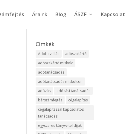
számfejtés
Áraink
Blog
ÁSZF
Kapcsolat
Címkék
Adóbevallás
adószakértő
adószakértő miskolc
adótanácsadás
adótanácsadás miskolcon
adózás
adózási tanácsadás
bérszámfejtés
cégalapítás
cégalapítással kapcsolatos
tanácsadás
egyszeres könyvvitel díjak