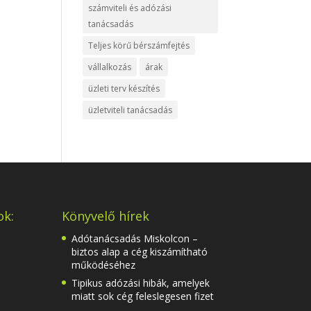
számviteli és adózási
tanácsadás
Teljes körű bérszámfejtés
vállalkozás
árak
üzleti terv készítés
üzletviteli tanácsadás
ok:
Könyvelő hírek
Adótanácsadás Miskolcon –
biztos alap a cég kiszámítható
működéséhez
Tipikus adózási hibák, amelyek
miatt sok cég feleslegesen fizet