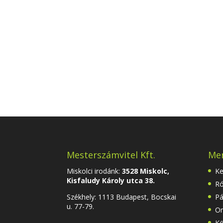
Mesterszámvitel Kft.
Me
Miskolci irodánk:
3528 Miskolc,
Ke
Kisfaludy Károly utca 38.
Ró
Székhely:
1113 Budapest, Bocskai
Pá
u. 77-79.
On
Kö