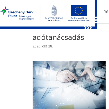
Kezdőlap
Ró
adótanácsadás
2020. okt 28.