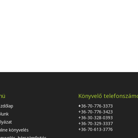
nü
Könyvelő telefonszám
zdőlap
+
36-70-776-3373
+36-70-776-3423
lunk
+36-30-328-0393
lyázat
+36-70-329-3337
+36-70-613-3776
line könyvelés
nyvelés, bérszámfejtés