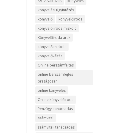
KATA változás
könyvelés
könyvelési ügyintézés
könyvelő
könyvelőiroda
könyvelő iroda miskolc
Könyvelőiroda árak
könyvelő miskolc
könyvelőváltás
Online bérszámfejtés
online bérszámfejtés
országosan
online könyvelés
Online könyvelőiroda
Pénzügyi tanácsadás
számvitel
számviteli tanácsadás