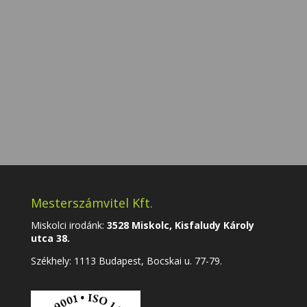
Küldés
=
15 + 4
Mesterszámvitel Kft.
Miskolci irodánk:
3528 Miskolc, Kisfaludy Károly
utca 38.
Székhely:
1113 Budapest, Bocskai u. 77-79.