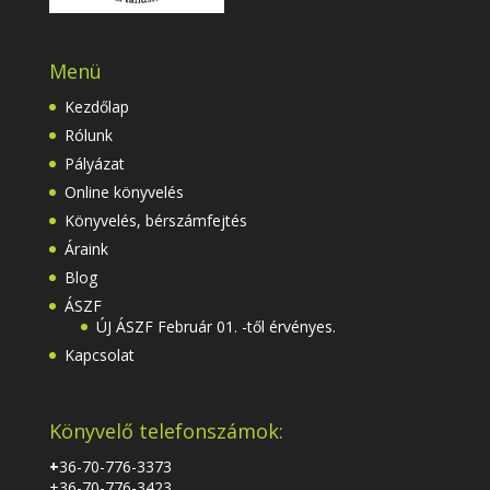
Menü
Kezdőlap
Rólunk
Pályázat
Online könyvelés
Könyvelés, bérszámfejtés
Áraink
Blog
ÁSZF
ÚJ ÁSZF Február 01. -től érvényes.
Kapcsolat
Könyvelő telefonszámok:
+
36-70-776-3373
+36-70-776-3423