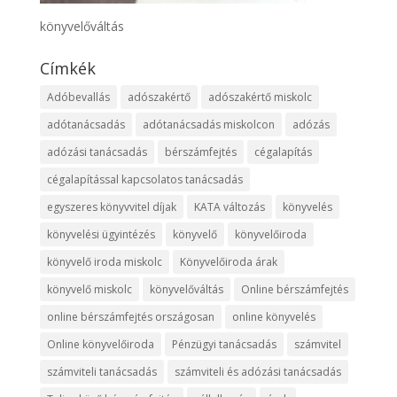
könyvelőváltás
Címkék
Adóbevallás
adószakértő
adószakértő miskolc
adótanácsadás
adótanácsadás miskolcon
adózás
adózási tanácsadás
bérszámfejtés
cégalapítás
cégalapítással kapcsolatos tanácsadás
egyszeres könyvvitel díjak
KATA változás
könyvelés
könyvelési ügyintézés
könyvelő
könyvelőiroda
könyvelő iroda miskolc
Könyvelőiroda árak
könyvelő miskolc
könyvelőváltás
Online bérszámfejtés
online bérszámfejtés országosan
online könyvelés
Online könyvelőiroda
Pénzügyi tanácsadás
számvitel
számviteli tanácsadás
számviteli és adózási tanácsadás