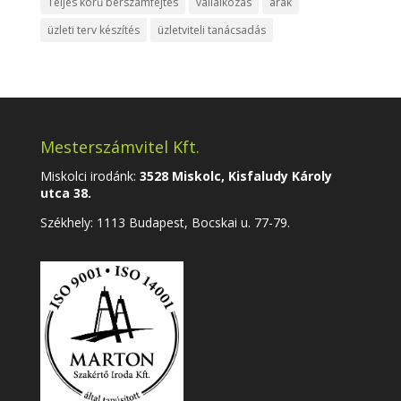
Teljes körű bérszámfejtés
vállalkozás
árak
üzleti terv készítés
üzletviteli tanácsadás
Mesterszámvitel Kft.
Miskolci irodánk:
3528 Miskolc, Kisfaludy Károly
utca 38.
Székhely:
1113 Budapest, Bocskai u. 77-79.