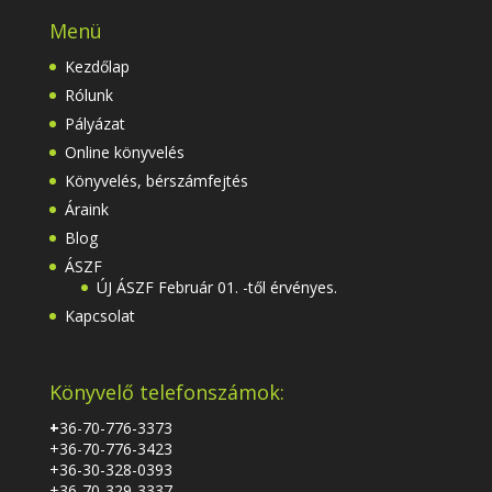
Menü
Kezdőlap
Rólunk
Pályázat
Online könyvelés
Könyvelés, bérszámfejtés
Áraink
Blog
ÁSZF
ÚJ ÁSZF Február 01. -től érvényes.
Kapcsolat
Könyvelő telefonszámok:
+
36-70-776-3373
+36-70-776-3423
+36-30-328-0393
+36-70-329-3337