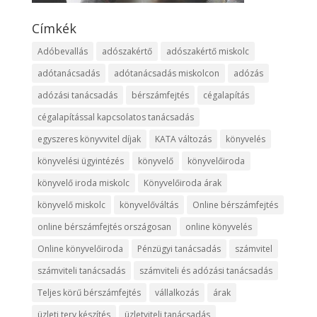
Címkék
Adóbevallás
adószakértő
adószakértő miskolc
adótanácsadás
adótanácsadás miskolcon
adózás
adózási tanácsadás
bérszámfejtés
cégalapítás
cégalapítással kapcsolatos tanácsadás
egyszeres könyvvitel díjak
KATA változás
könyvelés
könyvelési ügyintézés
könyvelő
könyvelőiroda
könyvelő iroda miskolc
Könyvelőiroda árak
könyvelő miskolc
könyvelőváltás
Online bérszámfejtés
online bérszámfejtés országosan
online könyvelés
Online könyvelőiroda
Pénzügyi tanácsadás
számvitel
számviteli tanácsadás
számviteli és adózási tanácsadás
Teljes körű bérszámfejtés
vállalkozás
árak
üzleti terv készítés
üzletviteli tanácsadás