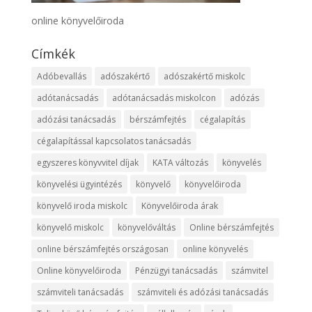
online könyvelőiroda
Címkék
Adóbevallás
adószakértő
adószakértő miskolc
adótanácsadás
adótanácsadás miskolcon
adózás
adózási tanácsadás
bérszámfejtés
cégalapítás
cégalapítással kapcsolatos tanácsadás
egyszeres könyvvitel díjak
KATA változás
könyvelés
könyvelési ügyintézés
könyvelő
könyvelőiroda
könyvelő iroda miskolc
Könyvelőiroda árak
könyvelő miskolc
könyvelőváltás
Online bérszámfejtés
online bérszámfejtés országosan
online könyvelés
Online könyvelőiroda
Pénzügyi tanácsadás
számvitel
számviteli tanácsadás
számviteli és adózási tanácsadás