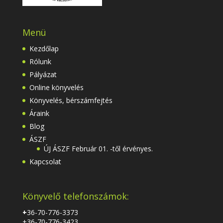
Menü
Kezdőlap
Rólunk
Pályázat
Online könyvelés
Könyvelés, bérszámfejtés
Áraink
Blog
ÁSZF
ÚJ ÁSZF Február 01. -től érvényes.
Kapcsolat
Könyvelő telefonszámok:
+
36-70-776-3373
+36-70-776-3423