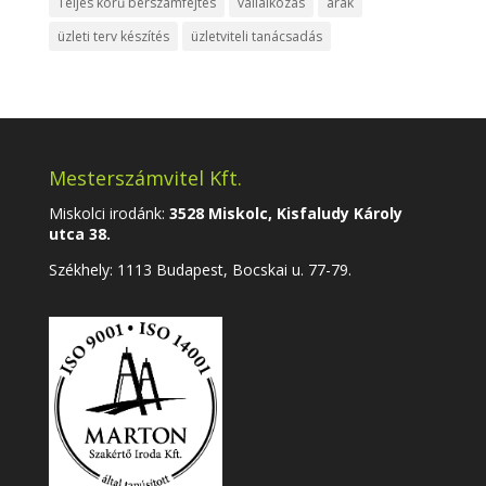
Teljes körű bérszámfejtés
vállalkozás
árak
üzleti terv készítés
üzletviteli tanácsadás
Mesterszámvitel Kft.
Miskolci irodánk:
3528 Miskolc, Kisfaludy Károly
utca 38.
Székhely:
1113 Budapest, Bocskai u. 77-79.