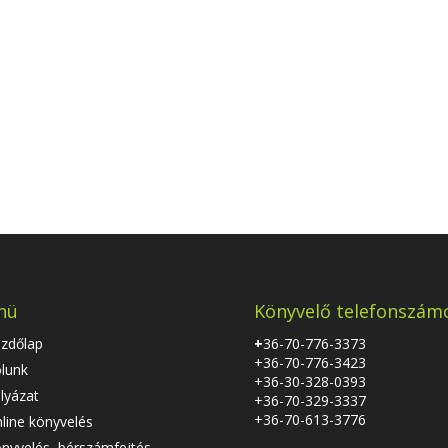
nü
Könyvelő telefonszám
zdőlap
+
36-70-776-3373
+36-70-776-3423
lunk
+36-30-328-0393
lyázat
+36-70-329-3337
+36-70-613-3776
line könyvelés
nyvelés, bérszámfejtés