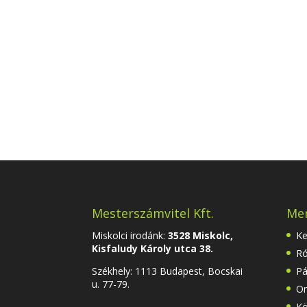
Mesterszámvitel Kft.
Me
Miskolci irodánk:
3528 Miskolc,
Ke
Kisfaludy Károly utca 38.
Ró
Székhely:
1113 Budapest, Bocskai
Pá
u. 77-79.
On
Kö