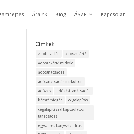
számfejtés
Áraink
Blog
ÁSZF
Kapcsolat
Címkék
Adóbevallás
adószakértő
adószakértő miskolc
adótanácsadás
adótanácsadás miskolcon
adózás
adózási tanácsadás
bérszámfejtés
cégalapítás
cégalapítással kapcsolatos
tanácsadás
egyszeres könyvvitel díjak