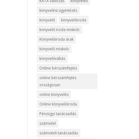
KATA változás
könyvelés
könyvelési ügyintézés
könyvelő
könyvelőiroda
könyvelő iroda miskolc
Könyvelőiroda árak
könyvelő miskolc
könyvelőváltás
Online bérszámfejtés
online bérszámfejtés
országosan
online könyvelés
Online könyvelőiroda
Pénzügyi tanácsadás
számvitel
számviteli tanácsadás