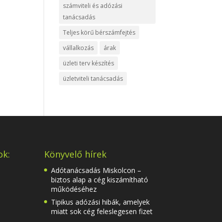
számviteli és adózási
tanácsadás
Teljes körű bérszámfejtés
vállalkozás
árak
üzleti terv készítés
üzletviteli tanácsadás
ok:
Könyvelő hírek
Adótanácsadás Miskolcon –
biztos alap a cég kiszámítható
működéséhez
Tipikus adózási hibák, amelyek
miatt sok cég feleslegesen fizet