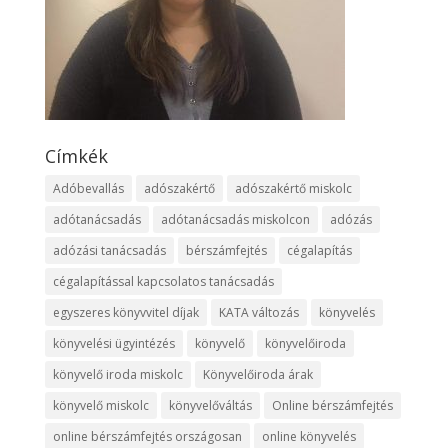
Címkék
Adóbevallás
adószakértő
adószakértő miskolc
adótanácsadás
adótanácsadás miskolcon
adózás
adózási tanácsadás
bérszámfejtés
cégalapítás
cégalapítással kapcsolatos tanácsadás
egyszeres könyvvitel díjak
KATA változás
könyvelés
könyvelési ügyintézés
könyvelő
könyvelőiroda
könyvelő iroda miskolc
Könyvelőiroda árak
könyvelő miskolc
könyvelőváltás
Online bérszámfejtés
online bérszámfejtés országosan
online könyvelés