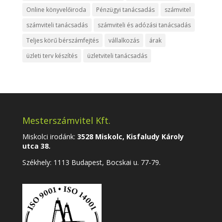
Online könyvelőiroda
Pénzügyi tanácsadás
számvitel
számviteli tanácsadás
számviteli és adózási tanácsadás
Teljes körű bérszámfejtés
vállalkozás
árak
üzleti terv készítés
üzletviteli tanácsadás
Mesterszámvitel Kft.
Miskolci irodánk:
3528 Miskolc, Kisfaludy Károly
utca 38.
Székhely:
1113 Budapest, Bocskai u. 77-79.